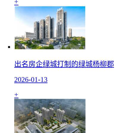
+
出名房企绿城打制的绿城杨柳郡
2026-01-13
+