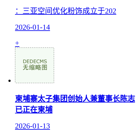
：三亚空间优化粉饰成立于202
2026-01-14
+
柬埔寨太子集团创始人兼董事长陈志
已正在柬埔
2026-01-13