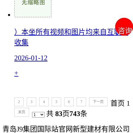
咨询
咨询
）本坐所有视频和图片均来自互联网
收集
2026-01-12
+
首页 1
2
3
4
5
6
7
下一页
共
83
页
743
条
末页
青岛J9集团国际站官网新型建材有限公司