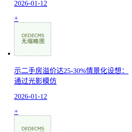
2026-01-12
+
示二手房溢价达25-30%情景化设想：
通过光影模仿
2026-01-12
+