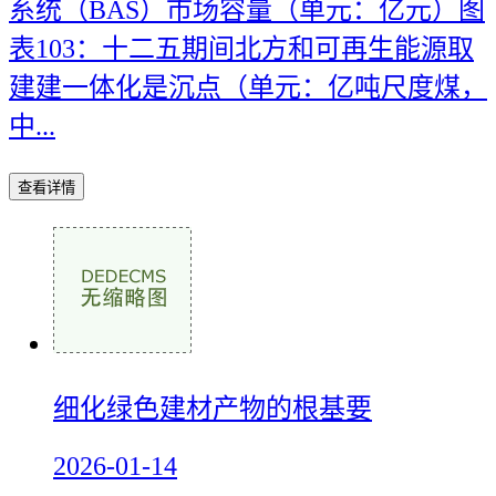
系统（BAS）市场容量（单元：亿元）图
表103：十二五期间北方和可再生能源取
建建一体化是沉点（单元：亿吨尺度煤，
中...
查看详情
细化绿色建材产物的根基要
2026-01-14